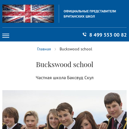
ОФИЦИАЛЬНЫЕ ПРЕДСТАВИТЕЛИ
БРИТАНСКИХ ШКОЛ
8 499 553 00 82
Главная
Buckswood school
НОВОСТИ
ВОПРОСЫ / ОТВЕТЫ
Buckswood school
СТАТЬИ
Частная школа Баксвуд Скул
КОНТАКТЫ
Система образования
Обучение в частных школах Англии
Средние школы Великобритании
Языковые курсы в Великобритании