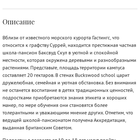
Описание
Вблизи от известного морского курорта Гастингс, что
относится к графству Суррей, находится престижная частная
школа-пансион Баксвуд Скул в уютной и спокойной
местности, которая окружена деревьями и разнообразными
растениями. Представьте, площадь территории кампуса
составляет 20 гектаров. В стенах Buckswood school царит
дружелюбная, семейная и уютная обстановка. Без внимания
не останется воспитание в детях традиционных ценностей,
подростками приобретаются знания этикета и хороших
манер, по мере обучения они становятся более
толерантными и уважающими мнение других. Отметим, что
ведущей школой-пансионатом получена Аккредитация,
выданная Британским Советом.
Подростки в возрасте от 10 до 18 лет могут пройти