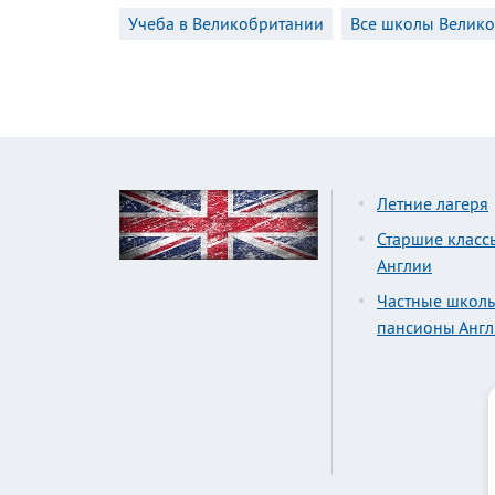
Учеба в Великобритании
Все школы Велик
Летние лагеря
Старшие класс
Англии
Частные школ
пансионы Анг