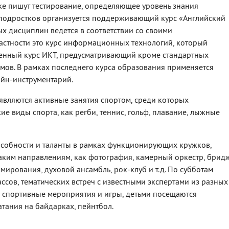
дке пишут тестирование, определяющее уровень знания
 подростков организуется поддерживающий курс «Английский
х дисциплин ведется в соответствии со своими
астности это курс информационных технологий, который
иренный курс ИКТ, предусматривающий кроме стандартных
ьмов. В рамках последнего курса образования применяется
йн-инструментарий.
вляются активные занятия спортом, среди которых
е виды спорта, как регби, теннис, гольф, плавание, лыжные
особности и таланты в рамках функционирующих кружков,
 таким направлениям, как фотография, камерный оркестр, бридж
мирования, духовой ансамбль, рок-клуб и т.д. По субботам
ссов, тематических встреч с известными экспертами из разных
я спортивные мероприятия и игры, детьми посещаются
атания на байдарках, пейнтбол.