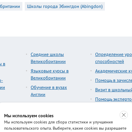
обритании
Школы города Эбингдон (Abingdon)
Средние школы
Определение уро
Великобритании
способностей
ы в
Языковые курсы в
Академические к
Великобритании
ы-
Помощь в зачисл
лии
Обучение в вузах
Визит в школьны
Англии
Помощь эксперто
Мы используем cookies
Мы используем cookies для сбора статистики и улучшения
пользовательского опыта. Выберите, какие cookies вы разрешаете