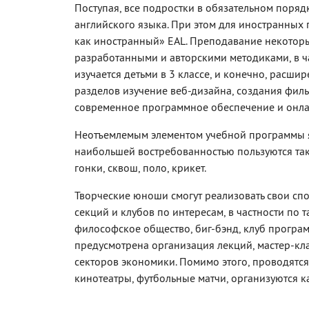
Поступая, все подростки в обязательном поря
английского языка. При этом для иностранных
как иностранный» EAL. Преподавание некоторы
разработанными и авторскими методиками, в ч
изучается детьми в 3 классе, и конечно, расш
разделов изучение веб-дизайна, создания фил
современное программное обеспечение и онла
Неотъемлемым элементом учебной программы я
наибольшей востребованностью пользуются таки
гонки, сквош, поло, крикет.
Творческие юноши смогут реализовать свои сп
секций и клубов по интересам, в частности по
философское общество, биг-бэнд, клуб програм
предусмотрена организация лекций, мастер-кла
секторов экономики. Помимо этого, проводятс
кинотеатры, футбольные матчи, организуются к